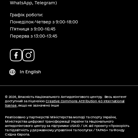
WhatsApp, Telegram)
Графік роботи:
Понеділок-Четвер з 9:00-18:00
Пʼятниця з 9:00-16:45
Перерва з 13:00-13:45
In English
© 2026,
Власність Національного Антидопінгового центру.
Весь контент
доступний за ліцензією
Creative Commons Attribution 4.0 International
license
, якщо не зазначено інше
Реалізовано у партнерстві Міністерства молоді та спорту України,
Міністерства цифрової трансформації України та Національного
антидопінгового центру за підтримки USAID / UK aid проєкту «Прозорість
та підзвітність у державному управлінні та послугах / TAPAS» та Фонду
Східна Європа.