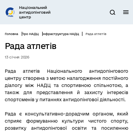
Перейти
Національний
до
антидопінговий
М
Пошук
основного
центр
вмісту
Головна
Про НАДЦ
Інфраструктура НАДЦ
Рада атлетів
Рада атлетів
13 січня 2026
Рада атлетів Національного антидопінгового
центру створена з метою налагодження постійного
діалогу між НАДЦ та спортивною спільнотою, а
також для представлення й захисту інтересів
спортсменів у питаннях антидопінгової діяльності.
Рада є консультативно-дорадчим органом, який
сприяє формуванню культури чистого спорту,
розвитку антидопінгової освіти та посиленню