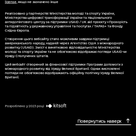
license
, якщо не зазначено інше
Реалізовано у партнерстві Міністерства молоді та спорту України,
Міністерства цифрової трансформації України та Національного
антидопінгового центру за підтримки USAID / UK aid проєкту «Прозорість
та підзвітність у державному управлінні та послугах / TAPAS» та Фонду
Східна Європа.
Створення цього вебcайту стало можливим завдяки підтримці
американського народу, наданій через Агентство США з міжнародного
розвитку (USAID). Зміст є винятковою відповідальністю Міністерства
молоді та спорту України та не обов’язково відображає погляди USAID чи
Уряду Сполучених Штатів.
Цей вебсайт створений за фінансової підтримки Програми допомоги з
міжнародного розвитку від Уряду Великої Британії. Однак висловлені
погляди не обов’язково відображають офіційну політику Уряду Великої
Британії.
Розроблено у 2023 році
Повернутись наверх