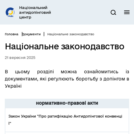
Перейти
Національний
до
антидопінговий
М
Пошук
основного
центр
вмісту
Головна
Документи
Національне законодавство
Національне законодавство
21 вересня 2025
В цьому розділі можна ознайомитись із
документами, які регулюють боротьбу з допінгом в
Україні
нормативно-правові акти
Закон України "Про ратифікацію Антидопінгової конвенці
ї"