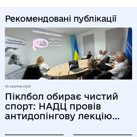
Рекомендовані публікації
05 серпня 2026
Піклбол обирає чистий
спорт: НАДЦ провів
антидопінгову лекцію
для Всеукраїнської
федерації піклболу