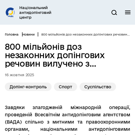
Перейти
Національний
до
антидопінговий
М
Пошук
основного
центр
вмісту
Головна
Новини
800 мільйонів доз незаконних допінгових речовин вилучено з європейського ринку
800 мільйонів доз
незаконних допінгових
речовин вилучено з
європейського ринку
16 жовтня 2025
Допінг-контроль
Спорт
Суспільство
Завдяки злагодженій міжнародній операції,
проведеній Всесвітнім антидопінговим агентством
(ВАДА) спільно з митними та правоохоронними
органами, національними антидопінговими