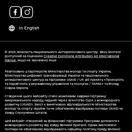
In English
© 2026,
Власність Національного Антидопінгового центру.
Весь контент
доступний за ліцензією
Creative Commons Attribution 4.0 International
license
, якщо не зазначено інше
Реалізовано у партнерстві Міністерства молоді та спорту України,
Міністерства цифрової трансформації України та Національного
антидопінгового центру за підтримки USAID / UK aid проєкту «Прозорість
та підзвітність у державному управлінні та послугах / TAPAS» та Фонду
Східна Європа.
Створення цього вебcайту стало можливим завдяки підтримці
американського народу, наданій через Агентство США з міжнародного
розвитку (USAID). Зміст є винятковою відповідальністю Міністерства
молоді та спорту України та не обов’язково відображає погляди USAID чи
Уряду Сполучених Штатів.
Цей вебсайт створений за фінансової підтримки Програми допомоги з
міжнародного розвитку від Уряду Великої Британії. Однак висловлені
погляди не обов’язково відображають офіційну політику Уряду Великої