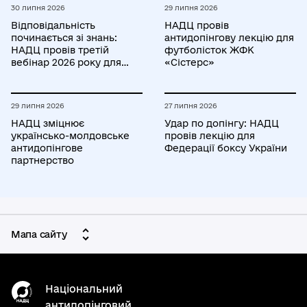
30 липня 2026
29 липня 2026
Відповідальність
НАДЦ провів
починається зі знань:
антидопінгову лекцію для
НАДЦ провів третій
футболісток ЖФК
вебінар 2026 року для
«Сістерс»
спортсменів РТП/ТП
29 липня 2026
27 липня 2026
НАДЦ зміцнює
Удар по допінгу: НАДЦ
українсько-молдовське
провів лекцію для
антидопінгове
Федерації боксу України
партнерство
Мапа сайту
Національний
антидопінговий