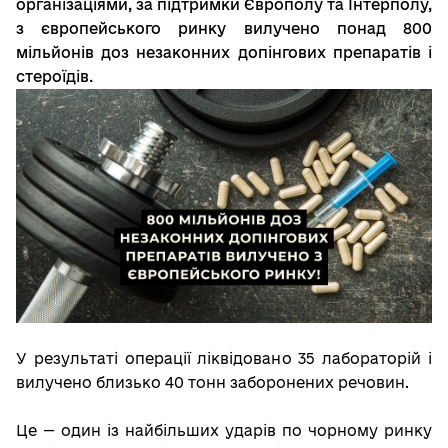
організаціями, за підтримки Європолу та Інтерполу,
з європейського ринку вилучено понад 800
мільйонів доз незаконних допінгових препаратів і
стероїдів.
У результаті операції ліквідовано 35 лабораторій і
вилучено близько 40 тонн заборонених речовин.
Це — один із найбільших ударів по чорному ринку