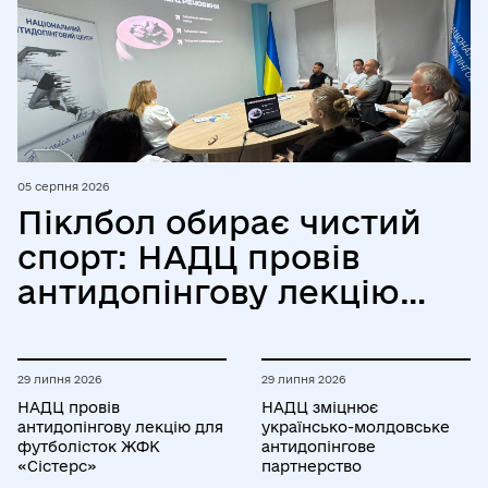
05 серпня 2026
Піклбол обирає чистий
спорт: НАДЦ провів
антидопінгову лекцію
для Всеукраїнської
федерації піклболу
29 липня 2026
29 липня 2026
НАДЦ провів
НАДЦ зміцнює
антидопінгову лекцію для
українсько-молдовське
футболісток ЖФК
антидопінгове
«Сістерс»
партнерство