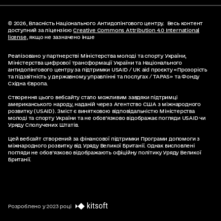
© 2026,
Власність Національного Антидопінгового центру.
Весь контент
доступний за ліцензією
Creative Commons Attribution 4.0 International
license
, якщо не зазначено інше
Реалізовано у партнерстві Міністерства молоді та спорту України,
Міністерства цифрової трансформації України та Національного
антидопінгового центру за підтримки USAID / UK aid проєкту «Прозорість
та підзвітність у державному управлінні та послугах / TAPAS» та Фонду
Східна Європа.
Створення цього вебcайту стало можливим завдяки підтримці
американського народу, наданій через Агентство США з міжнародного
розвитку (USAID). Зміст є винятковою відповідальністю Міністерства
молоді та спорту України та не обов’язково відображає погляди USAID чи
Уряду Сполучених Штатів.
Цей вебсайт створений за фінансової підтримки Програми допомоги з
міжнародного розвитку від Уряду Великої Британії. Однак висловлені
погляди не обов’язково відображають офіційну політику Уряду Великої
Британії.
Розроблено у 2023 році