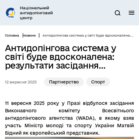
Перейти
Національний
до
антидопінговий
М
Пошук
основного
центр
вмісту
Головна
Новини
Антидопінгова система у світі буде вдосконалена: результати засідання Виконкому WADA у Празі
Антидопінгова система у
світі буде вдосконалена:
результати засідання
Виконкому WADA у Празі
Партнерство
Спорт
12 вересня 2025
11 вересня 2025 року у Празі відбулося засідання
Виконавчого комітету Всесвітнього
антидопінгового агентства (WADA), в якому взяв
участь Міністр молоді та спорту України Матвій
Бідний як європейський представник
.