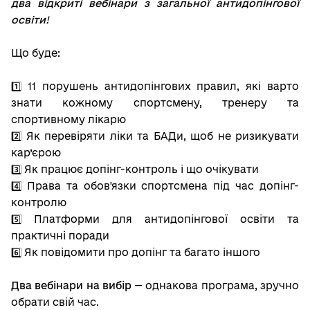
два відкриті вебінари з загальної антидопінгової
освіти
!
Що буде:
1️⃣ 11 порушень антидопінгових правил, які варто
знати кожному спортсмену, тренеру та
спортивному лікарю
2️⃣ Як перевіряти ліки та БАДи, щоб не ризикувати
кар’єрою
3️⃣ Як працює допінг-контроль і що очікувати
4️⃣ Права та обов'язки спортсмена під час допінг-
контролю
5️⃣ Платформи для антидопінгової освіти та
практичні поради
6️⃣ Як повідомити про допінг та багато іншого
Два вебінари на вибір
— однакова програма, зручно
обрати свій час.