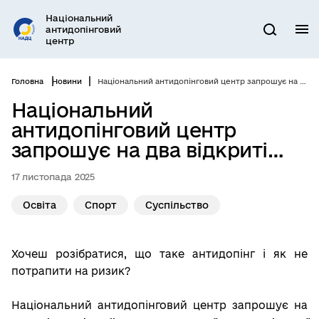
Перейти
Національний
до
антидопінговий
М
Пошук
основного
центр
вмісту
Головна
Новини
Національний антидопінговий центр запрошує на два відкриті вебінари з загальної антидопінгової освіти!
Національний
антидопінговий центр
запрошує на два відкриті
вебінари з загальної
17 листопада 2025
антидопінгової освіти!
Освіта
Спорт
Суспільство
Хочеш розібратися, що таке антидопінг і як не
потрапити на ризик?
Національний антидопінговий центр запрошує на