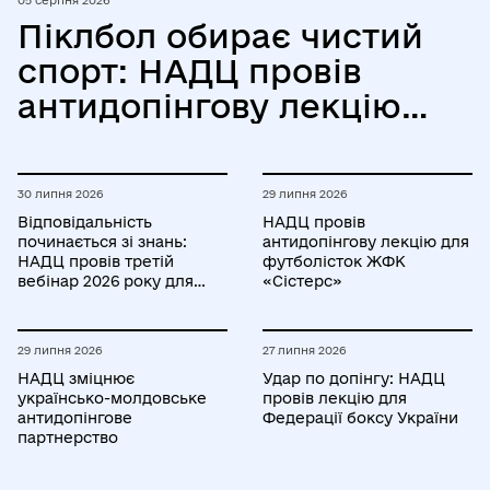
05 серпня 2026
Піклбол обирає чистий
спорт: НАДЦ провів
антидопінгову лекцію
для Всеукраїнської
федерації піклболу
30 липня 2026
29 липня 2026
Відповідальність
НАДЦ провів
починається зі знань:
антидопінгову лекцію для
НАДЦ провів третій
футболісток ЖФК
вебінар 2026 року для
«Сістерс»
спортсменів РТП/ТП
29 липня 2026
27 липня 2026
НАДЦ зміцнює
Удар по допінгу: НАДЦ
українсько-молдовське
провів лекцію для
антидопінгове
Федерації боксу України
партнерство